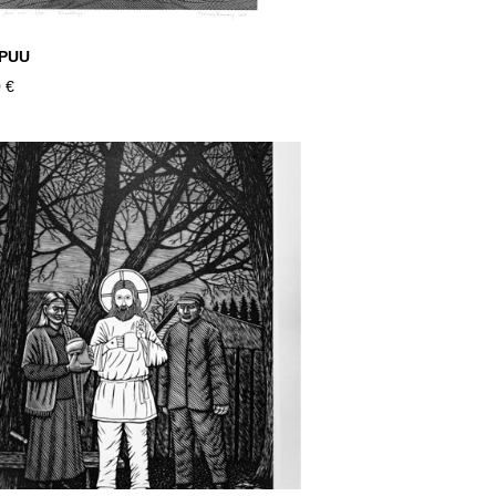
 PUU
 €