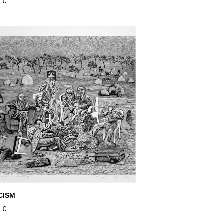
 €
CISM
 €