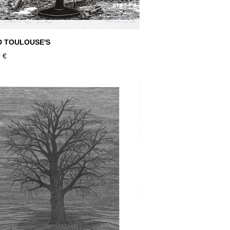
D TOULOUSE'S
 €