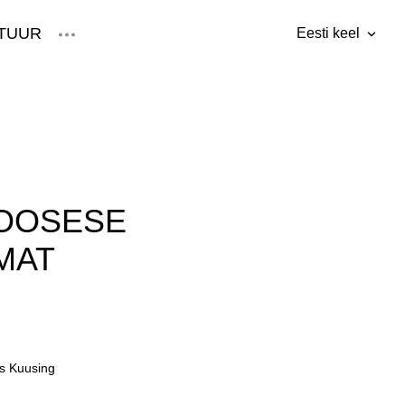
TUUR
Eesti keel
lisati ostukorvi.
Vaata ostukorvi
Eesti keel
English
MOOSESE
MAT
s Kuusing