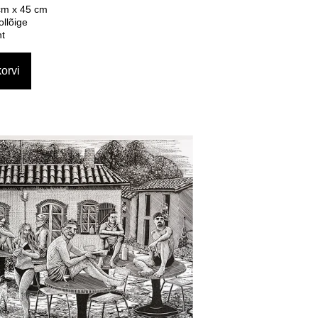
cm x 45 cm
ollõige
ht
orvi