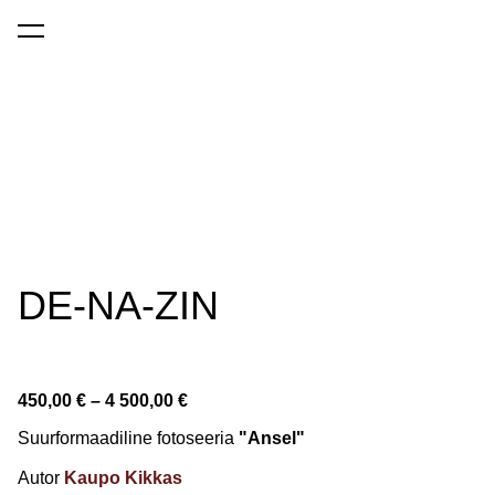
lisati ostukorvi.
Vaata ostukorvi
DE-NA-ZIN
450,00 €
–
4 500,00 €
Suurformaadiline fotoseeria
"Ansel"
Autor
Kaupo Kikkas