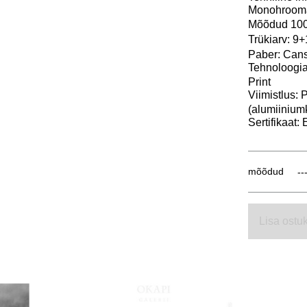
Monohroomaa
Mõõdud 100
Trükiarv: 
Paber: Cans
Tehnoloogia
Print
Viimistlus: 
(alumiinium
Sertifikaat
mõõdud
Lisa ostuk