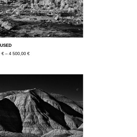
LUSED
 €
–
4 500,00 €