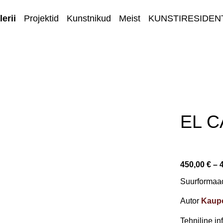
erii
Projektid
Kunstnikud
Meist
KUNSTIRESIDEN
E-GALERII
EL C
450,00 €
–
Suurformaad
Autor
Kaup
Tehniline i