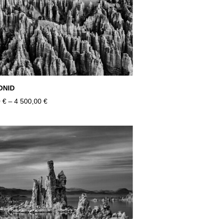
ONID
 €
–
4 500,00 €