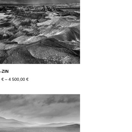
-ZIN
 €
–
4 500,00 €