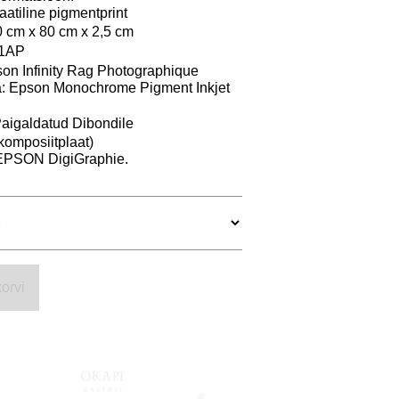
tiline pigmentprint
 cm x 80 cm x 2,5 cm
9+1AP
on Infinity Rag Photographique
: Epson Monochrome Pigment Inkjet
Paigaldatud Dibondile
komposiitplaat)
: EPSON DigiGraphie.
orvi