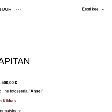
TUUR
Eesti keel
lisati ostukorvi.
Vaata ostukorvi
Eesti keel
English
APITAN
4 500,00 €
iline fotoseeria
"Ansel"
o Kikkas
nformatsioon: