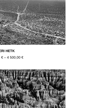
ERI HETK
 €
–
4 500,00 €