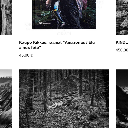
Kaupo Kikkas, raamat "Amazonas / Elu
KIND
ainus foto"
450,00
45,00 €