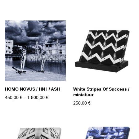
.
.
.
HOMO NOVUS / HN I / ASH
White Stripes Of Success /
miniatuur
450,00 €
–
1 800,00 €
250,00 €