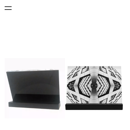
lisati ostukorvi.
Vaata ostukorvi