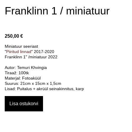
Franklinn 1 / miniatuur
250,00 €
Miniatuur seeriast
"
Piiritud linnad
" 2017-2020
Franklinn 1" /miniatuur 2022
Autor: Temuri Khvingia
Tiraaž: 100tk
Materjal: Fotoaküül
Suurus: 21cm x 15cm x 1,5cm
Lisad: Puitalus + akrüül seinakinnitus, karp
Lisa ostukorvi
.