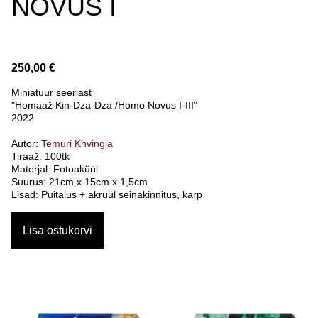
NOVUS I
250,00 €
Miniatuur seeriast
"Homaaž Kin-Dza-Dza /Homo Novus I-III"
2022
Autor:
Temuri Khvingia
Tiraaž: 100tk
Materjal: Fotoaküül
Suurus: 21cm x 15cm x 1,5cm
Lisad: Puitalus + akrüül seinakinnitus, karp
Lisa ostukorvi