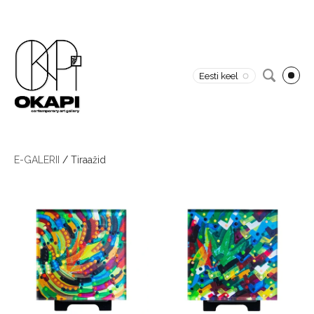
Eesti keel
E-GALERII
/
Tiraažid