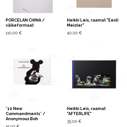
PORCELAN CHINA /
Heikki Leis, raamat "Eesti
väikeformaat
Meister"
110,00 €
40,00 €
¨10 New
Heikki Leis, raamat
Commandments¨ /
"AFTERLIFE"
Anonymous Boh
35,00 €
15,00 €