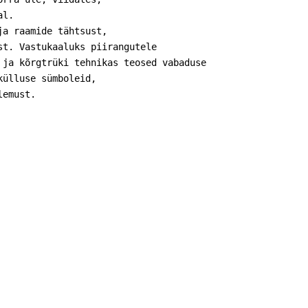
l. 

a raamide tähtsust, 

t. Vastukaaluks piirangutele 

ja kõrgtrüki tehnikas teosed vabaduse 

ülluse sümboleid, 

lemust. 