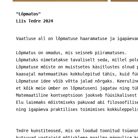
"Lõpmatus" 

Liis Tedre 2024 
Lõpmatus on omadus, mis seisneb piiramatuses. 

Lõpmatuks nimetatakse tavaliselt seda, millel pole
Lõpmatuse mõiste on muistsetes käsitlustes olnud p
kaasajal matemaatikas kokkulepitud tähis, kuid füü
Lõpmatuse idee võib võtta jalad nõrgaks. Keeruline
et kõik meie ümber on lõpmatuseni jagatav ning tük
Matemaatiline kontseptsioon jookseb füüsikalisest 
Elu laiemaks mõistmiseks pakuvad abi filosoofilise
ning igapäeva praktilises toimimises kokkuleppeli
Tedre kunstiteosed, mis on loodud toonitud tsüanot
kutsuvad vaatajaid mõtisklema maailma mängulise ko