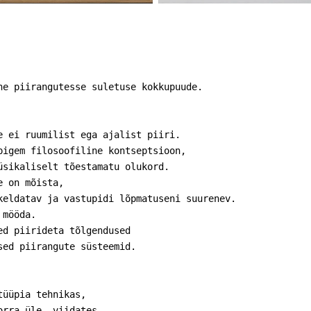
 ei ruumilist ega ajalist piiri. 

igem filosoofiline kontseptsioon, 

sikaliselt tõestamatu olukord. 

 on mõista, 

eldatav ja vastupidi lõpmatuseni suurenev. 

mööda. 

d piirideta tõlgendused 

sed piirangute süsteemid.
üüpia tehnikas, 

rra üle, viidates, 
