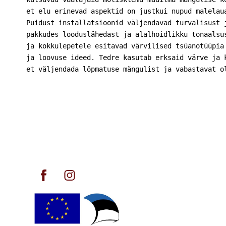
et elu erinevad aspektid on justkui nupud malelaua
Puidust installatsioonid väljendavad turvalisust j
pakkudes looduslähedast ja alalhoidlikku tonaalsus
ja kokkulepetele esitavad värvilised tsüanotüüpia 
ja loovuse ideed. Tedre kasutab erksaid värve ja k
et väljendada lõpmatuse mängulist ja vabastavat o